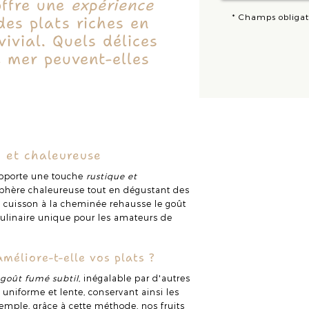
ffre une
expérience
*
Champs obligat
des plats riches en
ivial. Quels délices
e mer peuvent-elles
e et chaleureuse
apporte une touche
rustique et
sphère chaleureuse tout en dégustant des
e cuisson à la cheminée rehausse le goût
culinaire unique pour les amateurs de
méliore-t-elle vos plats ?
n
goût fumé subtil
, inégalable par d'autres
uniforme et lente, conservant ainsi les
xemple, grâce à cette méthode, nos fruits