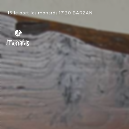
16 le port les monards
17120 BARZAN